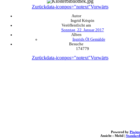
Zurück
data-iconpos="notext"
Vorwärts
Autor
Ingrid Krispin
Veröffentlicht am
Sonntag, 22. Januar 2017
Alben
Ingrids Öl Gemälde
Besuche
174779
Zurück
data-iconpos="notext"
Vorwärts
Powered by
Piwigo
Ansicht :
Mobil
|
Standard