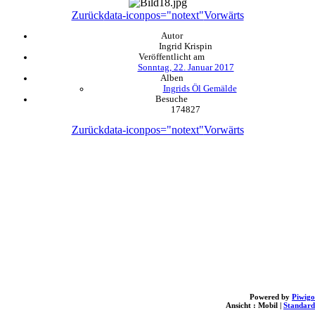
Zurück
data-iconpos="notext"
Vorwärts
Autor
Ingrid Krispin
Veröffentlicht am
Sonntag, 22. Januar 2017
Alben
Ingrids Öl Gemälde
Besuche
174827
Zurück
data-iconpos="notext"
Vorwärts
Powered by
Piwigo
Ansicht :
Mobil
|
Standard