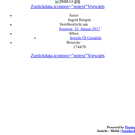
Zurück
data-iconpos="notext"
Vorwärts
Autor
Ingrid Krispin
Veröffentlicht am
Sonntag, 22. Januar 2017
Alben
Ingrids Öl Gemälde
Besuche
174478
Zurück
data-iconpos="notext"
Vorwärts
Powered by
Piwigo
Ansicht :
Mobil
|
Standard